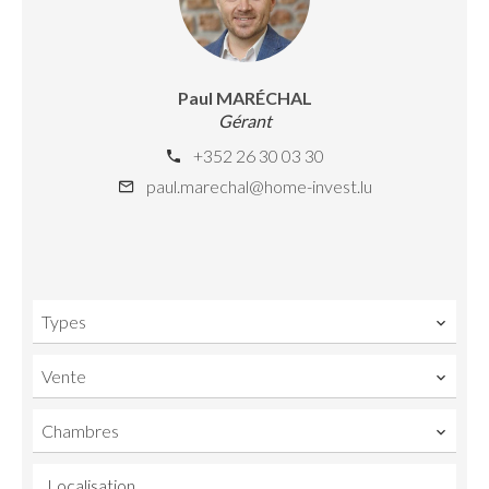
Paul MARÉCHAL
Gérant
+352 26 30 03 30
paul.marechal@home-invest.lu
Types
Vente
Chambres
Localisation