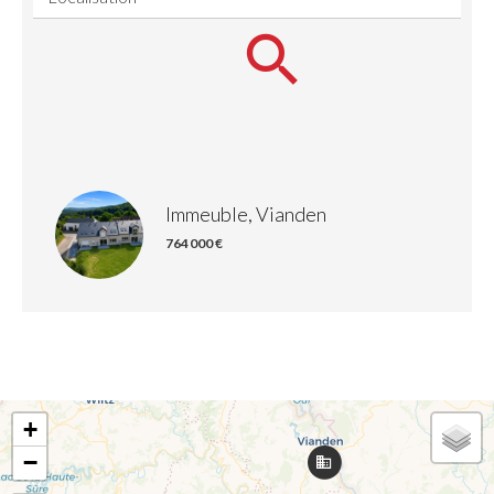
Immeuble, Vianden
764 000 €
+
−