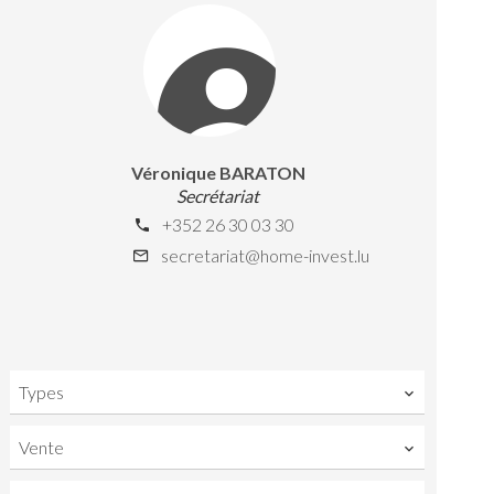
Véronique BARATON
Secrétariat
+352 26 30 03 30
secretariat@home-invest.lu
Types
Vente