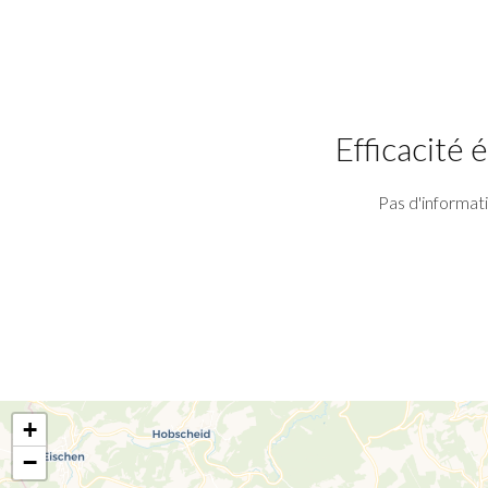
Efficacité
Pas d'informat
+
−