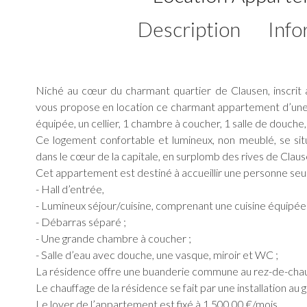
Description
Info
Niché au cœur du charmant quartier de Clausen, inscrit
vous propose en location ce charmant appartement d’une s
équipée, un cellier, 1 chambre à coucher, 1 salle de douc
Ce logement confortable et lumineux, non meublé, se si
dans le cœur de la capitale, en surplomb des rives de Claus
Cet appartement est destiné à accueillir une personne seu
- Hall d’entrée,
- Lumineux séjour/cuisine, comprenant une cuisine équipée 
- Débarras séparé ;
- Une grande chambre à coucher ;
- Salle d’eau avec douche, une vasque, miroir et WC ;
La résidence offre une buanderie commune au rez-de-cha
Le chauffage de la résidence se fait par une installation au g
Le loyer de l’appartement est fixé à 1.500,00 €/mois.