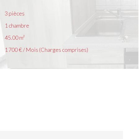
3 pièces
1 chambre
45.00
m²
1 700 € / Mois (Charges comprises)