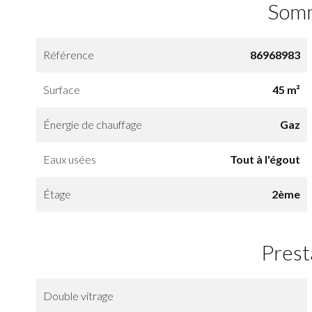
Som
Référence
86968983
Surface
45 m²
Énergie de chauffage
Gaz
Eaux usées
Tout à l'égout
Étage
2ème
Prest
Double vitrage