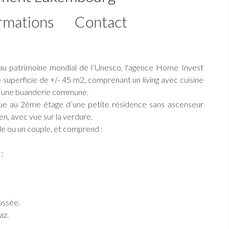
rmations
Contact
 au patrimoine mondial de l’Unesco, l'agence Home Invest
uperficie de +/- 45 m2, comprenant un living avec cuisine
he, une buanderie commune.
tue au 2ème étage d’une petite résidence sans ascenseur
en, avec vue sur la verdure.
le ou un couple, et comprend :
;
ussée.
az.