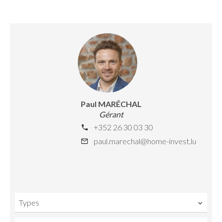
Paul MARÉCHAL
Gérant
+352 26 30 03 30
paul.marechal@home-invest.lu
Types