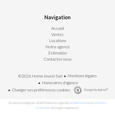
Navigation
Accueil
Ventes
Locations
Notre agence
Estimation
Contactez-nous
Mentions légales
©2026 Home Invest Sarl
Honoraires d'agence
Changer ses préférences cookies
Design by
Apimo™
Ce site est protégé par reCAPTCHA et les règles de
confidentialité
et les
conditions
d'utilisation
de Google s'appliquent.