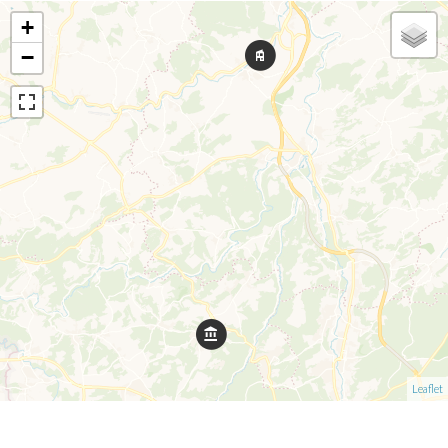
+
−
Leaflet