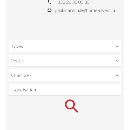
+352 26 30 03 30
paul.marechal@home-invest.lu
Types
Vente
Chambres
Localisation