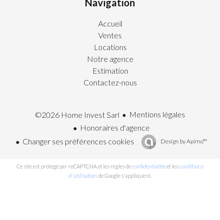
Navigation
Accueil
Ventes
Locations
Notre agence
Estimation
Contactez-nous
Mentions légales
©2026 Home Invest Sarl
Honoraires d'agence
Changer ses préférences cookies
Design by
Apimo™
Ce site est protégé par reCAPTCHA et les règles de
confidentialité
et les
conditions
d'utilisation
de Google s'appliquent.